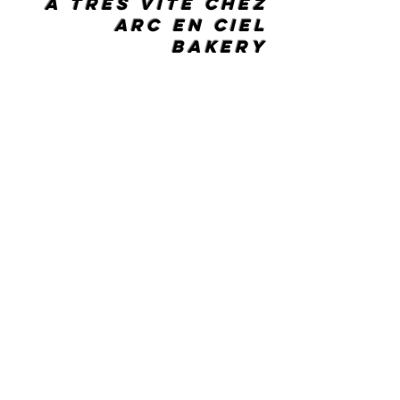
à très vite chez
arc en ciel
bakery
Ils nous font confiance ...